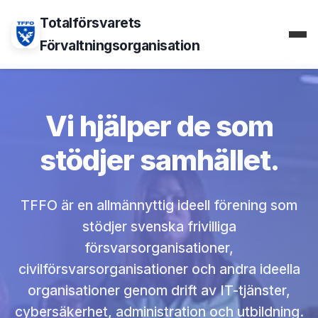
Video & ljudproduktion
Vårt uppdrag
Totalförsvarets
Förvaltningsorganisation
API-Tjänster
Våra garanter
Cybersäkerhet
Expertis
Vi hjälper de som
Kontakt
stödjer samhället.
TFFO är en allmännyttig ideell förening som
stödjer svenska frivilliga
försvarsorganisationer,
civilförsvarsorganisationer och andra ideella
organisationer genom drift av IT-tjänster,
cybersäkerhet, administration och utbildning.