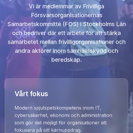
Vi är medlemmar av Frivilliga
Försvarsorganisationernas
Samarbetskommitté (FOS) i Stockholms Län
och bedriver där ett arbete för att stärka
samarbetet mellan frivilligorganisationer och
andra aktörer inom samhällsskydd och
beredskap.
Vårt fokus
Modern spjutspetskompetens inom IT,
cybersäkerhet, ekonomi och administration
som gör det möjligt för organisationer att
fokusera på sitt kärnuppdrag.